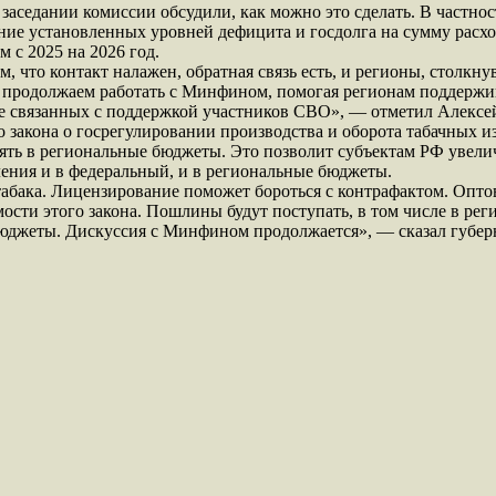
заседании комиссии обсудили, как можно это сделать. В частнос
ие установленных уровней дефицита и госдолга на сумму расход
 с 2025 на 2026 год.
о контакт налажен, обратная связь есть, и регионы, столкнув
 продолжаем работать с Минфином, помогая регионам поддержив
же связанных с поддержкой участников СВО», — отметил Алексей
о закона о госрегулировании производства и оборота табачных 
лять в региональные бюджеты. Это позволит субъектам РФ увели
ления и в федеральный, и в региональные бюджеты.
абака. Лицензирование поможет бороться с контрафактом. Опто
сти этого закона. Пошлины будут поступать, в том числе в рег
юджеты. Дискуссия с Минфином продолжается», — сказал губер