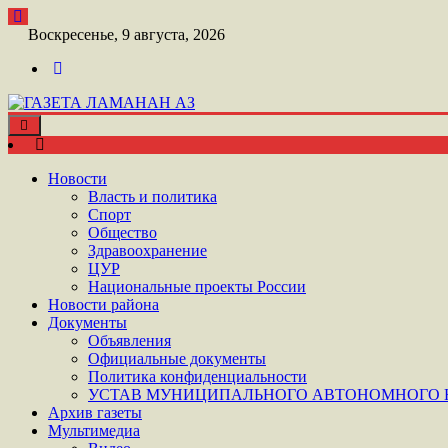
Перейти
к
Воскресенье, 9 августа, 2026
контенту
Toggle
ШАТОЙСКАЯ ГАЗЕТА ЛАМАНАН АЗ
navigation
ГАЗЕТА ЛАМАНАН АЗ
Новости
Власть и политика
Спорт
Общество
Здравоохранение
ЦУР
Национальные проекты России
Новости района
Документы
Объявления
Официальные документы
Политика конфиденциальности
УСТАВ МУНИЦИПАЛЬНОГО АВТОНОМНОГО Н
Архив газеты
Мультимедиа