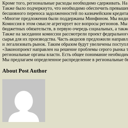
Кроме того, региональные расходы необходимо сдерживать. На 
Также было подчеркнуто, что необходимо обеспечить превышен
бесшовного переноса задолженностей по казначейским кредитам
«Многие предложения были поддержаны Минфином. Мы видим, чт
Комиссия в этом смысле агрегирует все вопросы регионов. Мы
бюджетных обязательств, в первую очередь социальных, а так
Также на заседании комиссии рассмотрели проект федеральног
сырья для их производства. Часть акцизов предложили направ
и легализовать рынок. Таким образом будут увеличены поступ
«Законопроект направлен на решение проблемы серого рынка т
региональные органы власти. Есть общее понимание необходимо
Мы предлагаем определенное распределение в региональные б
About Post Author