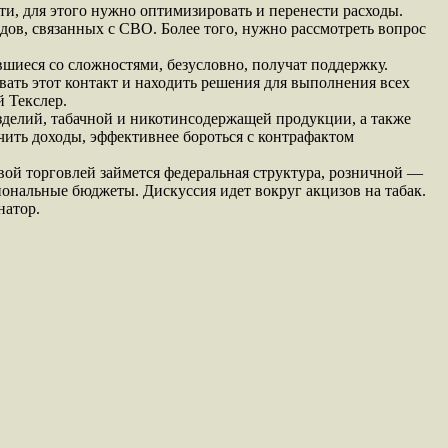
ти, для этого нужно оптимизировать и перенести расходы.
ов, связанных с СВО. Более того, нужно рассмотреть вопрос
шиеся со сложностями, безусловно, получат поддержку.
ать этот контакт и находить решения для выполнения всех
 Текслер.
изделий, табачной и никотинсодержащей продукции, а также
чить доходы, эффективнее бороться с контрафактом
вой торговлей займется федеральная структура, розничной —
иональные бюджеты. Дискуссия идет вокруг акцизов на табак.
натор.