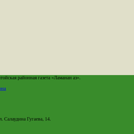
йская районная газета «Ламанан аз».
она
. Салаудина Гугаева, 14.