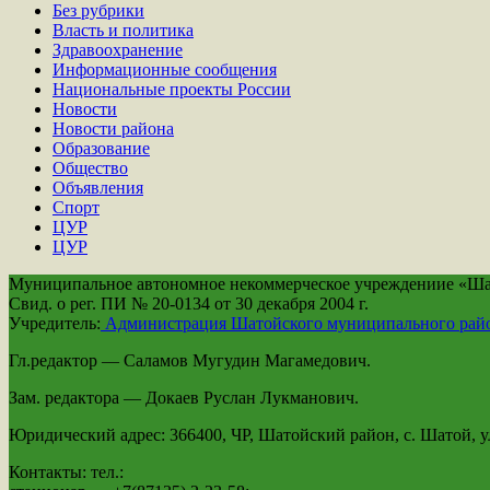
Без рубрики
Власть и политика
Здравоохранение
Информационные сообщения
Национальные проекты России
Новости
Новости района
Образование
Общество
Объявления
Спорт
ЦУР
ЦУР
Муниципальное автономное некоммерческое учреждениие «Шато
Свид. о рег. ПИ № 20-0134 от 30 декабря 2004 г.
Учредитель:
Администрация Шатойского муниципального рай
Гл.редактор — Саламов Мугудин Магамедович.
Зам. редактора — Докаев Руслан Лукманович.
Юридический адрес: 366400, ЧР, Шатойский район, с. Шатой, ул
Контакты: тел.: