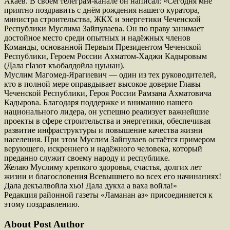
Акаев. В своем телеграм-канале он написал: «Сегодня мне
приятно поздравить с днём рождения нашего куратора,
министра строительства, ЖКХ и энергетики Чеченской
Республики Муслима Зайпулаева. Он по праву занимает
достойное место среди опытных и надёжных членов
Команды, основанной Первым Президентом Чеченской
Республики, Героем России Ахматом-Хаджи Кадыровым
(Дала гIазот къобалдойла цуьнан).
Муслим Магомед-Ярагиевич — один из тех руководителей,
кто в полной мере оправдывает высокое доверие Главы
Чеченской Республики, Героя России Рамзана Ахматовича
Кадырова. Благодаря поддержке и вниманию нашего
национального лидера, он успешно реализует важнейшие
проекты в сфере строительства и энергетики, обеспечивая
развитие инфраструктуры и повышение качества жизни
населения. При этом Муслим Зайпулаев остаётся примером
верующего, искреннего и надёжного человека, который
преданно служит своему народу и республике.
Желаю Муслиму крепкого здоровья, счастья, долгих лет
жизни и благословения Всевышнего во всех его начинаниях!
Дала декъалвойла хьо! Дала дукха а ваха войла!»
Редакция районной газеты «Ламанан аз» присоединяется к
этому поздравлению.
About Post Author