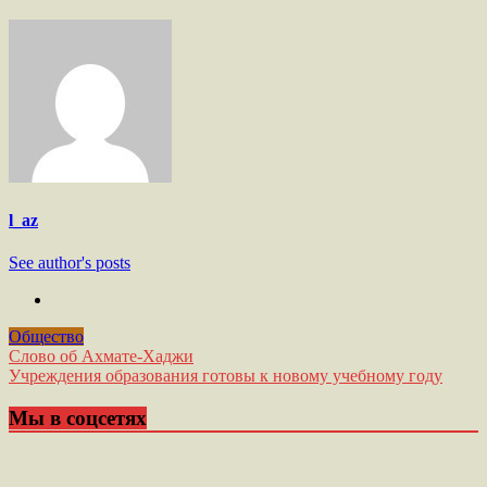
l_az
See author's posts
Общество
Навигация
Слово об Ахмате-Хаджи
Учреждения образования готовы к новому учебному году
по
записям
Мы в соцсетях