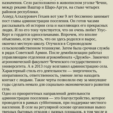
назначения. Село расположено в живописном уголке Чечни,
между реками Ваштар и Шаро-Аргун, на стыке четырех
районов республики.
Ахмуд Алхазурович Гехаев вот уже 9 лет бессменно занимает
пост главы администрации поселения. Он готов часами
рассказывать об истории села и населяющих его прекрасных
людях. И по его тону чувствуется, что он очень любит Улус-
Керт и гордится односельчанами. Впрочем, это вполне
объяснимо, если учесть, что он здесь родился и вырос,
окончил местную школу. Отучился в Серноводском
сельскохозяйственном техникуме. Затем была срочная служба
в рядах Советской Армии. После демобилизации работал
управляющим отделения агрокомбината «Дружба». Закончил
агрономический факультет Чеченского государственного
университета. А в 2013 году возглавил администрацию села.
Характерный стиль его деятельности — энергичность,
оперативность, ответственность, умение легко находить
контакт с людьми. Такие черты позволили ему за минувшие
годы сделать немало для социально-экономического развития
села.
Одно из приоритетных направлений деятельности
администрации поселения — это благоустройство, которое
проводится в рамках субботников, при поддержке местного
населения. В селе на регулярной основе организован вывоз
твердых бытовых отходов с разных площадок, в том числе и