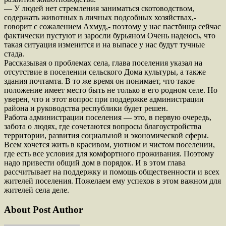
— У людей нет стремления заниматься скотоводством,
содержать животных в личных подсобных хозяйствах,-
говорит с сожалением Ахмуд,- поэтому у нас пастбища сейчас
фактически пустуют и заросли бурьяном Очень надеюсь, что
такая ситуация изменится и на выпасе у нас будут тучные
стада.
Рассказывая о проблемах села, глава поселения указал на
отсутствие в поселении сельского Дома культуры, а также
здания почтамта. В то же время он понимает, что такое
положение имеет место быть не только в его родном селе. Но
уверен, что и этот вопрос при поддержке администрации
района и руководства республики будет решен.
Работа администрации поселения — это, в первую очередь,
забота о людях, где сочетаются вопросы благоустройства
территории, развития социальной и экономической сферы.
Всем хочется жить в красивом, уютном и чистом поселении,
где есть все условия для комфортного проживания. Поэтому
надо привести общий дом в порядок. И в этом глава
рассчитывает на поддержку и помощь общественности и всех
жителей поселения. Пожелаем ему успехов в этом важном для
жителей села деле.
About Post Author