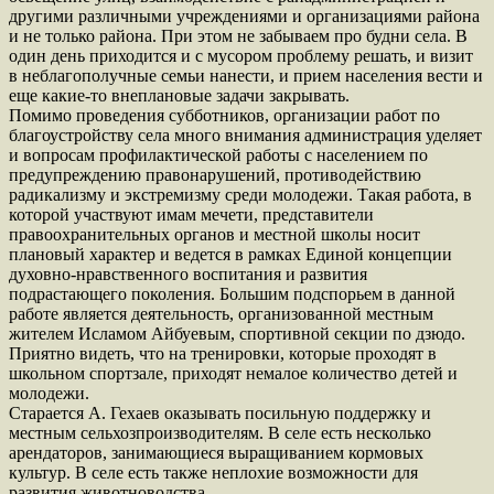
другими различными учреждениями и организациями района
и не только района. При этом не забываем про будни села. В
один день приходится и с мусором проблему решать, и визит
в неблагополучные семьи нанести, и прием населения вести и
еще какие-то внеплановые задачи закрывать.
Помимо проведения субботников, организации работ по
благоустройству села много внимания администрация уделяет
и вопросам профилактической работы с населением по
предупреждению правонарушений, противодействию
радикализму и экстремизму среди молодежи. Такая работа, в
которой участвуют имам мечети, представители
правоохранительных органов и местной школы носит
плановый характер и ведется в рамках Единой концепции
духовно-нравственного воспитания и развития
подрастающего поколения. Большим подспорьем в данной
работе является деятельность, организованной местным
жителем Исламом Айбуевым, спортивной секции по дзюдо.
Приятно видеть, что на тренировки, которые проходят в
школьном спортзале, приходят немалое количество детей и
молодежи.
Старается А. Гехаев оказывать посильную поддержку и
местным сельхозпроизводителям. В селе есть несколько
арендаторов, занимающиеся выращиванием кормовых
культур. В селе есть также неплохие возможности для
развития животноводства.