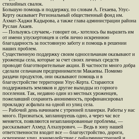
стихийных свалок.
Большую помощь и поддержку, по словам А. Гехаева, Улус-
Керту оказывает Региональный общественный фонд им.
Ахмат-Хаджи Кадырова, а также глава администрации района
Руслан Акаев.
— Пользуясь случаем,- говорит он,- хотелось бы выразить им
от имени улускертовцев и себя лично искреннюю
благодарность за постоянную заботу и помощь в решении
наших проблем.
Существенную поддержку своим односельчанам оказывают и
уроженцы села, которые за счет своих личных средств
проводят благотворительные акции. В частности много добра
сделали сельчанам предприниматели Макаевы. Помимо
раздачи продуктов, они оказывают помощь и в
благоустройстве территории Улус-Керта. Стараются
поддерживать земляков и другие выходцы из горного
поселения. Так, недавно один из местных уроженцев,
пожелавший сохранить анонимность, профинансировал
прокладку асфальта на одной из улиц села.
— Рабочий день начинаем с утренней планерки. Работы у нас
много. Признаться, запланируешь одно, а через час все
меняется, появляются незапланированные проблемы, —
рассказывает Ахмуд Алхазурович. — Ведь в зону нашей
ответственности входит все — благоустройство, дороги,
освещение улиц, взаимодействие с райадминистрацией и