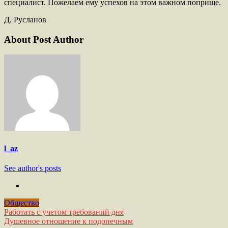
специалист. Пожелаем ему успехов на этом важном поприще.
Д. Русланов
About Post Author
l_az
See author's posts
Общество
Навигация
Работать с учетом требований дня
Душевное отношение к подопечным
по