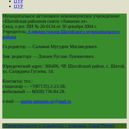
ЦУР
ЦУР
Муниципальное автономное некоммерческое учреждениие
«Шатойская районная газета «Ламанан аз».
Свид. о рег. ПИ № 20-0134 от 30 декабря 2004 г.
Учредитель:
Администрация Шатойского муниципального
района
Гл.редактор — Саламов Мугудин Магамедович.
Зам. редактора — Докаев Руслан Лукманович.
Юридический адрес: 366400, ЧР, Шатойский район, с. Шатой,
ул. Салаудина Гугаева, 14.
Контакты: тел.:
стационар — +7(87135) 2-23-58;
мобильный — 8(928) 736-84-28.
e-mail —
qazeta-lamanan-az@mail.ru
|
Проектирование и разработка с помощью AmpleThemes