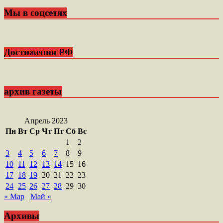
записям
Мы в соцсетях
Достижения РФ
архив газеты
Апрель 2023
Пн
Вт
Ср
Чт
Пт
Сб
Вс
1
2
3
4
5
6
7
8
9
10
11
12
13
14
15
16
17
18
19
20
21
22
23
24
25
26
27
28
29
30
« Мар
Май »
Архивы