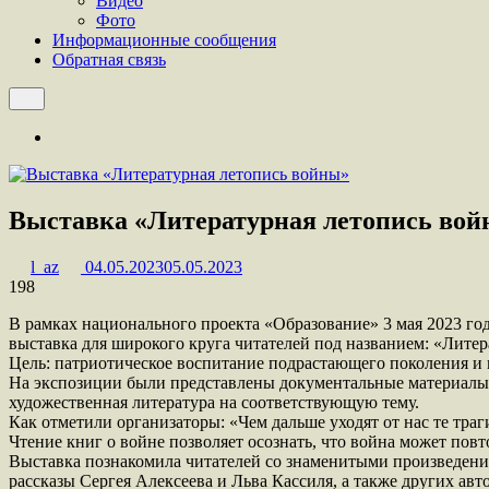
Видео
Фото
Информационные сообщения
Обратная связь
Выставка «Литературная летопись во
l_az
04.05.2023
05.05.2023
198
В рамках национального проекта «Образование» 3 мая 2023 г
выставка для широкого круга читателей под названием: «Лите
Цель: патриотическое воспитание подрастающего поколения и
На экспозиции были представлены документальные материалы,
художественная литература на соответствующую тему.
Как отметили организаторы: «Чем дальше уходят от нас те траг
Чтение книг о войне позволяет осознать, что война может повт
Выставка познакомила читателей со знаменитыми произведения
рассказы Сергея Алексеева и Льва Кассиля, а также других авт