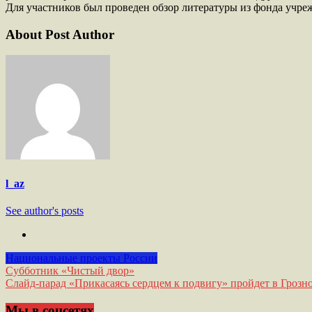
Для участников был проведен обзор литературы из фонда учре
About Post Author
l_az
See author's posts
Национальные проекты России
Навигация
Субботник «Чистый двор»
Слайд-парад «Прикасаясь сердцем к подвигу» пройдет в Грозн
по
записям
Мы в соцсетях