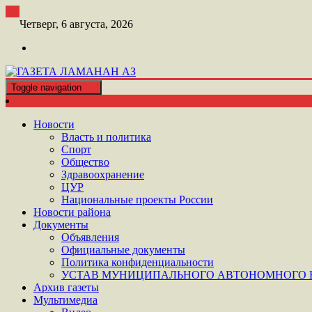
Перейти
к
Четверг, 6 августа, 2026
контенту
Toggle navigation
ШАТОЙСКАЯ ГАЗЕТА ЛАМАНАН АЗ
ГАЗЕТА ЛАМАНАН АЗ
Новости
Власть и политика
Спорт
Общество
Здравоохранение
ЦУР
Национальные проекты России
Новости района
Документы
Объявления
Официальные документы
Политика конфиденциальности
УСТАВ МУНИЦИПАЛЬНОГО АВТОНОМНОГО Н
Архив газеты
Мультимедиа