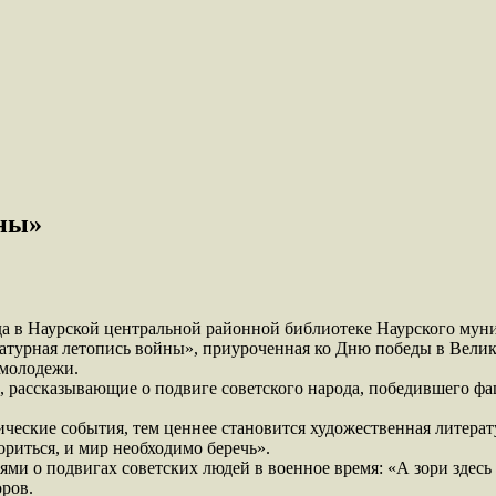
йны»
ода в Наурской центральной районной библиотеке Наурского му
ратурная летопись войны», приуроченная ко Дню победы в Вели
 молодежи.
 рассказывающие о подвиге советского народа, победившего фа
ические события, тем ценнее становится художественная литерат
ориться, и мир необходимо беречь».
ми о подвигах советских людей в военное время: «А зори здесь
оров.