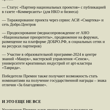
— Статус «Партнер национальных проектов» с публикацией
в газете «Коммерсантъ» (для НКО и бизнеса)
— Тиражирование проекта через сервис АСИ «Смартека» и
сеть Добро.Центров
— Продюсирование (медиасопровождение от АНО
«Национальные приоритеты», продвижение на форумах,
размещение на платформе ДОБРО.РФ, в социальных сетях и
на ресурсах партнеров)
— Участие в образовательной программе-2024 в центре
знаний «Машук», мастерской управления «Сенеж»,
университете креативных индустрий от арт-кластера
«Таврида».
Победители Премии также получают возможность стать
номинантами на получение государственной награды – знака
отличия «За благодеяние».
И ЭТО ЕЩЕ НЕ ВСЕ
Участников Премии ждут другие призы и подарки от