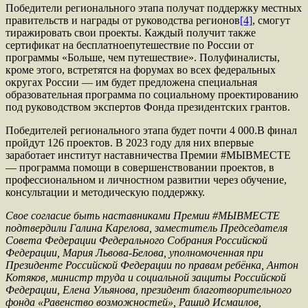
Победители регионального этапа получат поддержку местных
правительств и награды от руководства регионов
[4]
, смогут
тиражировать свои проекты. Каждый получит также
сертификат на бесплатноепутешествие по России от
программы «Больше, чем путешествие». Полуфиналисты,
кроме этого, встретятся на форумах во всех федеральных
округах России — им будет предложена специальная
образовательная программа по социальному проектированию
под руководством экспертов Фонда президентских грантов.
Победителей регионального этапа будет почти 4 000.В финал
пройдут 126 проектов. В 2023 году для них впервые
заработает институт наставничества Премии #МЫВМЕСТЕ
— программа помощи в совершенствовании проектов, в
профессиональном и личностном развитии через обучение,
консультации и методическую поддержку.
Свое согласие быть наставниками Премии #МЫВМЕСТЕ
подтвердили Галина Карелова, заместитель Председателя
Совета Федерации Федерального Собрания Российской
Федерации, Мария Львова-Белова, уполномоченная при
Президенте Российской Федерации по правам ребёнка, Антон
Котяков, министр труда и социальной защиты Российской
Федерации, Елена Ульянова, президент благотворительного
фонда «Равенство возможностей», Рашид Исмаилов,