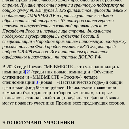
страны. Лучшие проекты получили грантовую поддержку на
общую сумму 90 млн рублей. 126 финалистов присоединились к
сообществу #МЫВМЕСТЕ и приняли участие в годовой
образовательной программе. 57 призеров стали героями
церемонии награждения, в которой приняли участие
Президент России и первые лица страны. Финалистов
поддержали губернаторы
31 субъекта России. В
спецноминации «Народное признание» наибольшую поддержку
россиян получил Фонд продовольствия «РУСЬ», который
набрал 148 408 голосов. Все инициативы финалистов
оцифрованы и размещены на портале ДОБРО.РФ.
В 2023 году Премия #МЫВМЕСТЕ – это уже одиннадцать
номинаций
[2]
(среди них новые номинации «Обучение
служением»и «МЫВМЕСТЕ – Россия»), четыре
спецноминации
[3]
(новая – «Наставничество года») и общий
грантовый фонд 90 млн рублей. По окончании заявочной
кампании будет дан старт отборочным этапам, которые
включают региональный этап, полуфинал и финал. Заявки
могут подавать участники Премии всех предыдущих сезонов.
ЧТО ПОЛУЧАЮТ УЧАСТНИКИ