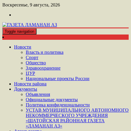
Перейти
Воскресенье, 9 августа, 2026
к
контенту
Toggle navigation
ШАТОЙСКАЯ ГАЗЕТА ЛАМАНАН АЗ
ГАЗЕТА ЛАМАНАН АЗ
Новости
Власть и политика
Спорт
Общество
Здравоохранение
ЦУР
Национальные проекты России
Новости района
Документы
Объявления
Официальные документы
Политика конфиденциальности
УСТАВ МУНИЦИПАЛЬНОГО АВТОНОМНОГО
НЕКОММЕРЧЕСКОГО УЧРЕЖДЕНИЯ
«ШАТОЙСКАЯ РАЙОННАЯ ГАЗЕТА
«ЛАМАНАН АЗ»