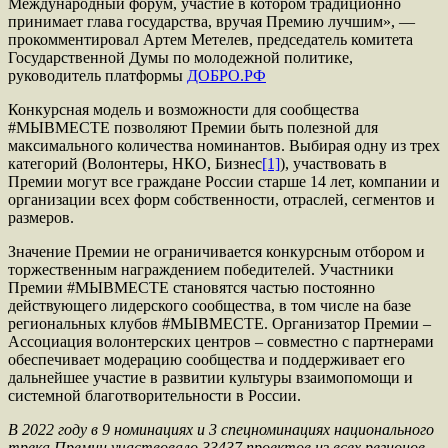
Международный форум, участие в котором традиционно
принимает глава государства, вручая Премию лучшим», —
прокомментировал Артем Метелев, председатель комитета
Государственной Думы по молодежной политике,
руководитель платформы
ДОБРО.РФ
Конкурсная модель и возможности для сообщества
#МЫВМЕСТЕ позволяют Премии быть полезной для
максимального количества номинантов. Выбирая одну из трех
категорий (Волонтеры, НКО, Бизнес
[1]
), участвовать в
Премии могут все граждане России старше 14 лет, компании и
организации всех форм собственности, отраслей, сегментов и
размеров.
Значение Премии не ограничивается конкурсным отбором и
торжественным награждением победителей. Участники
Премии #МЫВМЕСТЕ становятся частью постоянно
действующего лидерского сообщества, в том числе на базе
региональных клубов #МЫВМЕСТЕ. Организатор Премии –
Ассоциация волонтерских центров – совместно с партнерами
обеспечивает модерацию сообщества и поддерживает его
дальнейшее участие в развитии культуры взаимопомощи и
системной благотворительности в России.
В 2022 году в 9 номинациях и 3 спецноминациях национального
трека Премии участвовало 33437 проектов из всех регионов