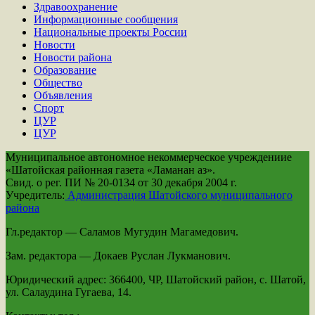
Здравоохранение
Информационные сообщения
Национальные проекты России
Новости
Новости района
Образование
Общество
Объявления
Спорт
ЦУР
ЦУР
Муниципальное автономное некоммерческое учреждениие
«Шатойская районная газета «Ламанан аз».
Свид. о рег. ПИ № 20-0134 от 30 декабря 2004 г.
Учредитель:
Администрация Шатойского муниципального
района
Гл.редактор — Саламов Мугудин Магамедович.
Зам. редактора — Докаев Руслан Лукманович.
Юридический адрес: 366400, ЧР, Шатойский район, с. Шатой,
ул. Салаудина Гугаева, 14.