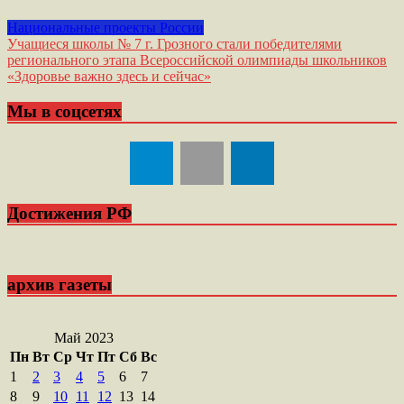
Национальные проекты России
Навигация
Учащиеся школы № 7 г. Грозного стали победителями
регионального этапа Всероссийской олимпиады школьников
по
«Здоровье важно здесь и сейчас»
записям
Мы в соцсетях
Достижения РФ
архив газеты
Май 2023
Пн
Вт
Ср
Чт
Пт
Сб
Вс
1
2
3
4
5
6
7
8
9
10
11
12
13
14