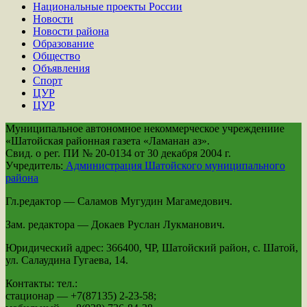
Национальные проекты России
Новости
Новости района
Образование
Общество
Объявления
Спорт
ЦУР
ЦУР
Муниципальное автономное некоммерческое учреждениие
«Шатойская районная газета «Ламанан аз».
Свид. о рег. ПИ № 20-0134 от 30 декабря 2004 г.
Учредитель:
Администрация Шатойского муниципального
района
Гл.редактор — Саламов Мугудин Магамедович.
Зам. редактора — Докаев Руслан Лукманович.
Юридический адрес: 366400, ЧР, Шатойский район, с. Шатой,
ул. Салаудина Гугаева, 14.
Контакты: тел.:
стационар — +7(87135) 2-23-58;