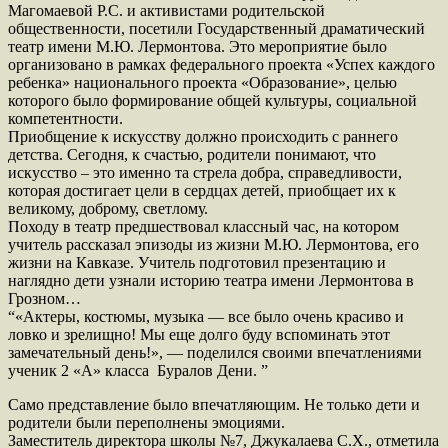
Магомаевой Р.С. и активистами родительской
общественности, посетили Государственный драматический
театр имени М.Ю. Лермонтова. Это мероприятие было
организовано в рамках федерального проекта «Успех каждого
ребенка» национального проекта «Образование», целью
которого было формирование общей культуры, социальной
компетентности.
Приобщение к искусству должно происходить с раннего
детства. Сегодня, к счастью, родители понимают, что
искусство – это именно та стрела добра, справедливости,
которая достигает цели в сердцах детей, приобщает их к
великому, доброму, светлому.
Походу в театр предшествовал классный час, на котором
учитель рассказал эпизоды из жизни М.Ю. Лермонтова, его
жизни на Кавказе. Учитель подготовил презентацию и
наглядно дети узнали историю театра имени Лермонтова в
Грозном…
“«Актеры, костюмы, музыка — все было очень красиво и
ловко и зрелищно! Мы еще долго буду вспоминать этот
замечательный день!», — поделился своими впечатлениями
ученик 2 «А» класса Буралов Дени. ”
Само представление было впечатляющим. Не только дети и
родители были переполнены эмоциями.
Заместитель директора школы №7, Джукалаева С.Х., отметила