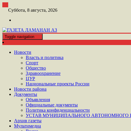
Перейти
к
Суббота, 8 августа, 2026
контенту
Toggle navigation
ШАТОЙСКАЯ ГАЗЕТА ЛАМАНАН АЗ
ГАЗЕТА ЛАМАНАН АЗ
Новости
Власть и политика
Спорт
Общество
Здравоохранение
ЦУР
Национальные проекты России
Новости района
Документы
Объявления
Официальные документы
Политика конфиденциальности
УСТАВ МУНИЦИПАЛЬНОГО АВТОНОМНОГО Н
Архив газеты
Мультимедиа