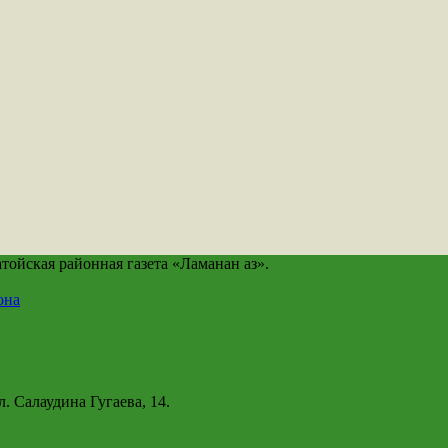
йская районная газета «Ламанан аз».
она
. Салаудина Гугаева, 14.