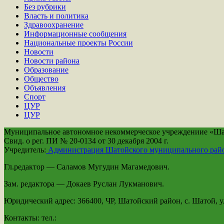
Без рубрики
Власть и политика
Здравоохранение
Информационные сообщения
Национальные проекты России
Новости
Новости района
Образование
Общество
Объявления
Спорт
ЦУР
ЦУР
Муниципальное автономное некоммерческое учреждениие «Шато
Свид. о рег. ПИ № 20-0134 от 30 декабря 2004 г.
Учредитель:
Администрация Шатойского муниципального рай
Гл.редактор — Саламов Мугудин Магамедович.
Зам. редактора — Докаев Руслан Лукманович.
Юридический адрес: 366400, ЧР, Шатойский район, с. Шатой, ул
Контакты: тел.: