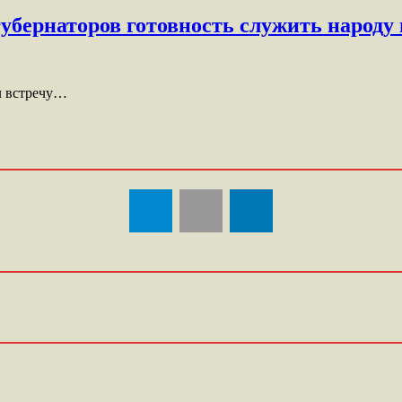
бернаторов готовность служить народу 
л встречу…