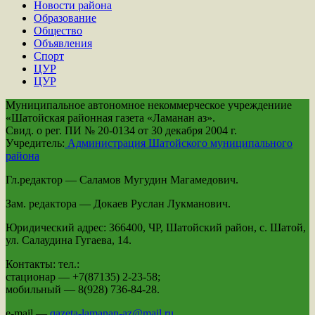
Новости района
Образование
Общество
Объявления
Спорт
ЦУР
ЦУР
Муниципальное автономное некоммерческое учреждениие
«Шатойская районная газета «Ламанан аз».
Свид. о рег. ПИ № 20-0134 от 30 декабря 2004 г.
Учредитель:
Администрация Шатойского муниципального
района
Гл.редактор — Саламов Мугудин Магамедович.
Зам. редактора — Докаев Руслан Лукманович.
Юридический адрес: 366400, ЧР, Шатойский район, с. Шатой,
ул. Салаудина Гугаева, 14.
Контакты: тел.:
стационар — +7(87135) 2-23-58;
мобильный — 8(928) 736-84-28.
e-mail —
qazeta-lamanan-az@mail.ru