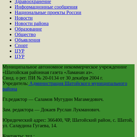
Здравоохранение
Информационные сообщения
Национальные проекты России
Новости
Новости района
Образование
Общество
Объявления
Спорт
ЦУР
ЦУР
Муниципальное автономное некоммерческое учреждениие
«Шатойская районная газета «Ламанан аз».
Свид. о рег. ПИ № 20-0134 от 30 декабря 2004 г.
Учредитель:
Администрация Шатойского муниципального
района
Гл.редактор — Саламов Мугудин Магамедович.
Зам. редактора — Докаев Руслан Лукманович.
Юридический адрес: 366400, ЧР, Шатойский район, с. Шатой,
ул. Салаудина Гугаева, 14.
Контакты: тел.: