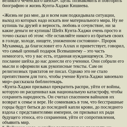
великого чеченского шейха». Цель: познакомить и повторить
биографию и жизнь Кунта-Хаджи Кишиева.
«Жизнь не раз мне, да и всем нам подкидывала ситуации,
выход из которых надо искать вне материального мира. Ну не
купишь ты друзей и верность, любовь и сочувствие, ни за
какие деньги не купишь! Шейх Кунта-Хаджи очень просто и
точно сказал об этом: «Не оставляйте никого из братьев своих
в голоде, холоде, нищете, униженном состоянии». Пророк
Мухаммад, да благословит его Аллах и приветствует, говорил,
что самый ценный подарок Всевышнему – это часть
немногого, что у вас есть, отданная нуждающемуся. Это
послание шейха до нас донесли его ученики. Они собрали его
мысли и оформили как рукописные тексты. Сам он
религиозных трактатов не писал. Однако это не стало
препятствием для того, чтобы учение Кунта-Хаджи завоевало
мир»-рассказала библиотекарь.
«Кунта-Хаджи призывал прекратить распри, уйти от войны,
которую он расценивал как национальную катастрофу, чтобы
сохранить народность. Он считал спасением вайнахов их
возврат к семье и вере. Не сомневаясь в том, что бесстрашные
горцы будут биться до последней капли крови, до последнего
вздоха с представителями империи, он призывал их ради
будущего этноса, его сохранения, уйти от сопротивления,
объявить мир.