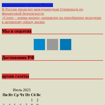
Национальные проекты России
Навигация
В России проходит международная Олимпиада по
финансовой безопасности
по
«Спорт – норма жизни» направлен на приобщение молодежи
записям
к активному образу жизни
Мы в соцсетях
Достижения РФ
архив газеты
Июль 2023
Пн
Вт
Ср
Чт
Пт
Сб
Вс
1
2