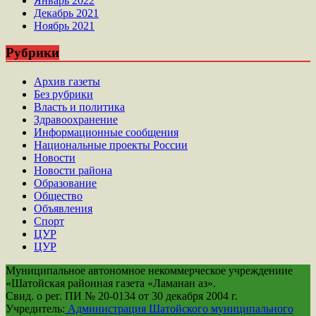
Январь 2022
Декабрь 2021
Ноябрь 2021
Рубрики
Архив газеты
Без рубрики
Власть и политика
Здравоохранение
Информационные сообщения
Национальные проекты России
Новости
Новости района
Образование
Общество
Объявления
Спорт
ЦУР
ЦУР
Муниципальное автономное некоммерческое учреждениие
«Шатойская районная газета «Ламанан аз».
Свид. о рег. ПИ № 20-0134 от 30 декабря 2004 г.
Учредитель:
Администрация Шатойского муниципального