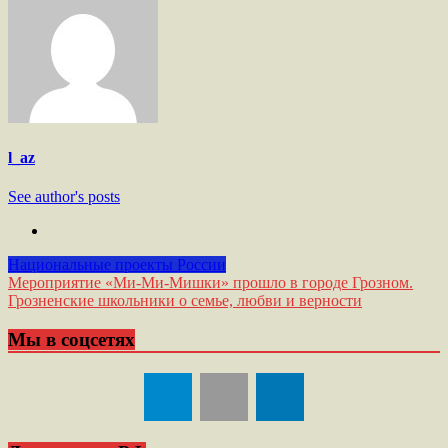
l_az
See author's posts
Национальные проекты России
Навигация
Мероприятие «Ми-Ми-Мишки» прошло в городе Грозном.
Грозненские школьники о семье, любви и верности
по
записям
Мы в соцсетях