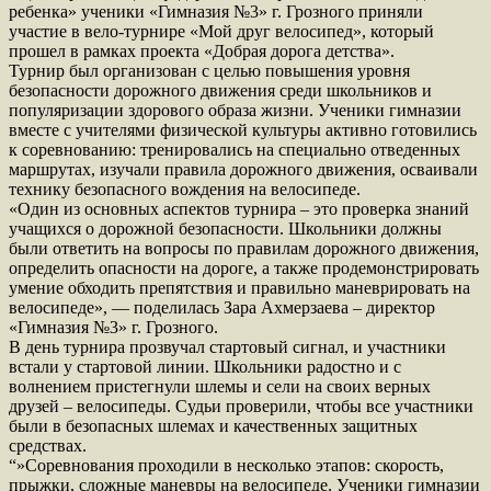
ребенка» ученики «Гимназия №3» г. Грозного приняли
участие в вело-турнире «Мой друг велосипед», который
прошел в рамках проекта «Добрая дорога детства».
Турнир был организован с целью повышения уровня
безопасности дорожного движения среди школьников и
популяризации здорового образа жизни. Ученики гимназии
вместе с учителями физической культуры активно готовились
к соревнованию: тренировались на специально отведенных
маршрутах, изучали правила дорожного движения, осваивали
технику безопасного вождения на велосипеде.
«Один из основных аспектов турнира – это проверка знаний
учащихся о дорожной безопасности. Школьники должны
были ответить на вопросы по правилам дорожного движения,
определить опасности на дороге, а также продемонстрировать
умение обходить препятствия и правильно маневрировать на
велосипеде», — поделилась Зара Ахмерзаева – директор
«Гимназия №3» г. Грозного.
В день турнира прозвучал стартовый сигнал, и участники
встали у стартовой линии. Школьники радостно и с
волнением пристегнули шлемы и сели на своих верных
друзей – велосипеды. Судьи проверили, чтобы все участники
были в безопасных шлемах и качественных защитных
средствах.
“»Соревнования проходили в несколько этапов: скорость,
прыжки, сложные маневры на велосипеде. Ученики гимназии