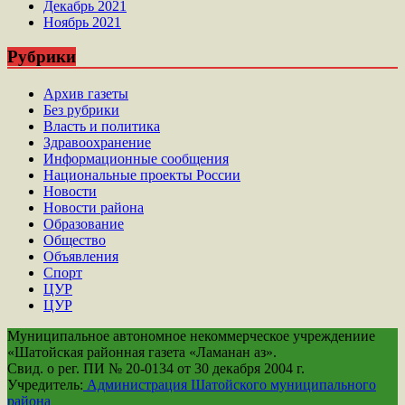
Декабрь 2021
Ноябрь 2021
Рубрики
Архив газеты
Без рубрики
Власть и политика
Здравоохранение
Информационные сообщения
Национальные проекты России
Новости
Новости района
Образование
Общество
Объявления
Спорт
ЦУР
ЦУР
Муниципальное автономное некоммерческое учреждениие
«Шатойская районная газета «Ламанан аз».
Свид. о рег. ПИ № 20-0134 от 30 декабря 2004 г.
Учредитель:
Администрация Шатойского муниципального
района