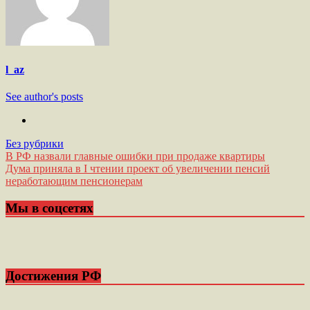
l_az
See author's posts
Без рубрики
Навигация
В РФ назвали главные ошибки при продаже квартиры
Дума приняла в I чтении проект об увеличении пенсий
по
неработающим пенсионерам
записям
Мы в соцсетях
Достижения РФ