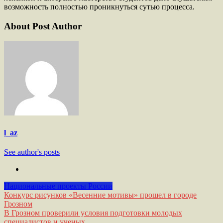
возможность полностью проникнуться сутью процесса.
About Post Author
l_az
See author's posts
Национальные проекты России
Навигация
Конкурс рисунков «Весенние мотивы» прошел в городе
Грозном
по
В Грозном проверили условия подготовки молодых
специалистов и ученых