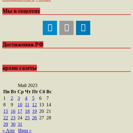
записям
Мы в соцсетях
Достижения РФ
архив газеты
Май 2023
Пн
Вт
Ср
Чт
Пт
Сб
Вс
1
2
3
4
5
6
7
8
9
10
11
12
13
14
15
16
17
18
19
20
21
22
23
24
25
26
27
28
29
30
31
« Апр
Июн »