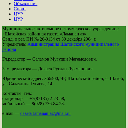
Объявления
Спорт
ЦУР
ЦУР
Муниципальное автономное некоммерческое учреждениие
«Шатойская районная газета «Ламанан аз».
Свид. о рег. ПИ № 20-0134 от 30 декабря 2004 г.
Учредитель:
Администрация Шатойского муниципального
района
Гл.редактор — Саламов Мугудин Магамедович.
Зам. редактора — Докаев Руслан Лукманович.
Юридический адрес: 366400, ЧР, Шатойский район, с. Шатой,
ул. Салаудина Гугаева, 14.
Контакты: тел.:
стационар — +7(87135) 2-23-58;
мобильный — 8(928) 736-84-28.
e-mail —
qazeta-lamanan-az@mail.ru