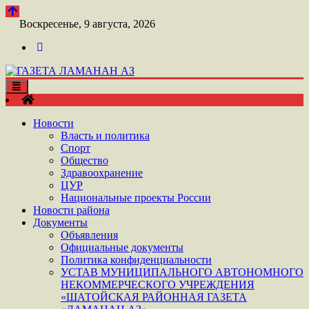
Перейти
к
Воскресенье, 9 августа, 2026
контенту
Toggle
ШАТОЙСКАЯ ГАЗЕТА ЛАМАНАН АЗ
navigation
ГАЗЕТА ЛАМАНАН АЗ
Новости
Власть и политика
Спорт
Общество
Здравоохранение
ЦУР
Национальные проекты России
Новости района
Документы
Объявления
Официальные документы
Политика конфиденциальности
УСТАВ МУНИЦИПАЛЬНОГО АВТОНОМНОГО
НЕКОММЕРЧЕСКОГО УЧРЕЖДЕНИЯ
«ШАТОЙСКАЯ РАЙОННАЯ ГАЗЕТА