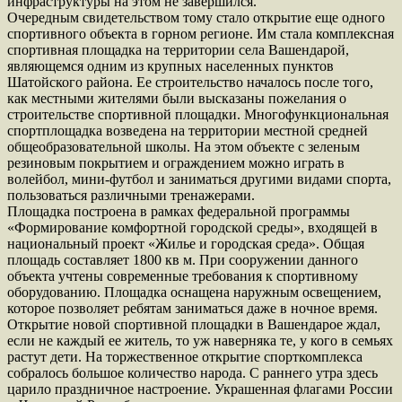
инфраструктуры на этом не завершился.
Очередным свидетельством тому стало открытие еще одного
спортивного объекта в горном регионе. Им стала комплексная
спортивная площадка на территории села Вашендарой,
являющемся одним из крупных населенных пунктов
Шатойского района. Ее строительство началось после того,
как местными жителями были высказаны пожелания о
строительстве спортивной площадки. Многофункциональная
спортплощадка возведена на территории местной средней
общеобразовательной школы. На этом объекте с зеленым
резиновым покрытием и ограждением можно играть в
волейбол, мини-футбол и заниматься другими видами спорта,
пользоваться различными тренажерами.
Площадка построена в рамках федеральной программы
«Формирование комфортной городской среды», входящей в
национальный проект «Жилье и городская среда». Общая
площадь составляет 1800 кв м. При сооружении данного
объекта учтены современные требования к спортивному
оборудованию. Площадка оснащена наружным освещением,
которое позволяет ребятам заниматься даже в ночное время.
Открытие новой спортивной площадки в Вашендарое ждал,
если не каждый ее житель, то уж наверняка те, у кого в семьях
растут дети. На торжественное открытие спорткомплекса
собралось большое количество народа. С раннего утра здесь
царило праздничное настроение. Украшенная флагами России