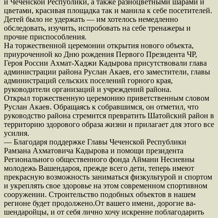
и Чеченской Республики, а также разноцветными шарами и
цветами, красивая площадка так и манила к себе посетителей.
Детей было не удержать — им хотелось немедленно
обследовать, изучить, испробовать на себе тренажеры и
прочие приспособления.
На торжественной церемонии открытия нового объекта,
приуроченной ко Дню рождения Первого Президента ЧР,
Героя России Ахмат-Хаджи Кадырова присутствовали глава
администрации района Руслан Акаев, его заместители, главы
администраций сельских поселений горного края,
руководители организаций и учреждений района.
Открыл торжественную церемонию приветственным словом
Руслан Акаев. Обращаясь к собравшимся, он отметил, что
руководство района стремится превратить Шатойский район в
территорию здорового образа жизни и прилагает для этого все
усилия.
— Благодаря поддержке Главы Чеченской Республики
Рамзана Ахматовича Кадырова и помощи президента
Регионального общественного фонда Аймани Несиевны
молодежь Вашендароя, прежде всего дети, теперь имеют
прекрасную возможность заниматься физкультурой и спортом
и укреплять свое здоровье на этом современном спортивном
сооружении. Строительство подобных объектов в нашем
регионе будет продолжено.От вашего имени, дорогие ва-
шендаройцы, и от себя лично хочу искренне поблагодарить