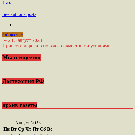
l_az
See author's posts
Общество
Навигация
№ 28 3 август 2023
Привести дороги в порядок совместными усилиями
по
записям
Мы в соцсетях
Достижения РФ
архив газеты
Август 2023
Пн
Вт
Ср
Чт
Пт
Сб
Вс