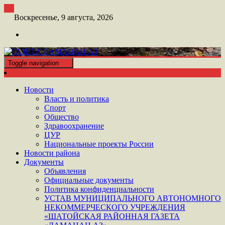
Перейти
к
Воскресенье, 9 августа, 2026
контенту
Toggle navigation
ШАТОЙСКАЯ ГАЗЕТА ЛАМАНАН АЗ
ГАЗЕТА ЛАМАНАН АЗ
Новости
Власть и политика
Спорт
Общество
Здравоохранение
ЦУР
Национальные проекты России
Новости района
Документы
Объявления
Официальные документы
Политика конфиденциальности
УСТАВ МУНИЦИПАЛЬНОГО АВТОНОМНОГО
НЕКОММЕРЧЕСКОГО УЧРЕЖДЕНИЯ
«ШАТОЙСКАЯ РАЙОННАЯ ГАЗЕТА