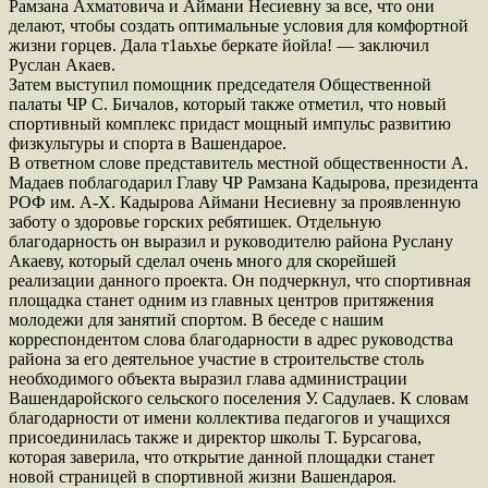
Рамзана Ахматовича и Аймани Несиевну за все, что они
делают, чтобы создать оптимальные условия для комфортной
жизни горцев. Дала т1аьхье беркате йойла! — заключил
Руслан Акаев.
Затем выступил помощник председателя Общественной
палаты ЧР С. Бичалов, который также отметил, что новый
спортивный комплекс придаст мощный импульс развитию
физкультуры и спорта в Вашендарое.
В ответном слове представитель местной общественности А.
Мадаев поблагодарил Главу ЧР Рамзана Кадырова, президента
РОФ им. А-Х. Кадырова Аймани Несиевну за проявленную
заботу о здоровье горских ребятишек. Отдельную
благодарность он выразил и руководителю района Руслану
Акаеву, который сделал очень много для скорейшей
реализации данного проекта. Он подчеркнул, что спортивная
площадка станет одним из главных центров притяжения
молодежи для занятий спортом. В беседе с нашим
корреспондентом слова благодарности в адрес руководства
района за его деятельное участие в строительстве столь
необходимого объекта выразил глава администрации
Вашендаройского сельского поселения У. Садулаев. К словам
благодарности от имени коллектива педагогов и учащихся
присоединилась также и директор школы Т. Бурсагова,
которая заверила, что открытие данной площадки станет
новой страницей в спортивной жизни Вашендароя.