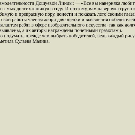
модеятельности Дошуевой Линды: — «Все вы наверняка любите ле
а самых долгих каникул в году. И поэтому, вам наверняка грустн
юбимую и прекрасную пору, донести и показать лето своими глаз
 свои работы членам жюри для оценки и выявления победителе
алантам ребят в сфере изобразительного искусства, так как дол
 выявлены, а их авторы награждены почетными грамотами.
о подумать, прежде чем выбрать победителей, ведь каждый рис
тметила Сулаева Малика.