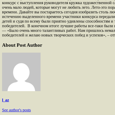
конкурс с выступления руководителя кружка художественной са
очень мало людей, которые могут не любить лето. Лето-это пор
времени. Давайте вы постараетесь сегодня изобразить столь л
истечению выделенного времени участники конкурса передали
детей и судя по всему были приятно удивлены способностям и т
победителей. В конечном итоге лучшие работы все-таки были
— «Было очень много талантливых работ. Нам пришлось немал
победителей и желаю новых творческих побед и успехов», – о
About Post Author
l_az
See author's posts