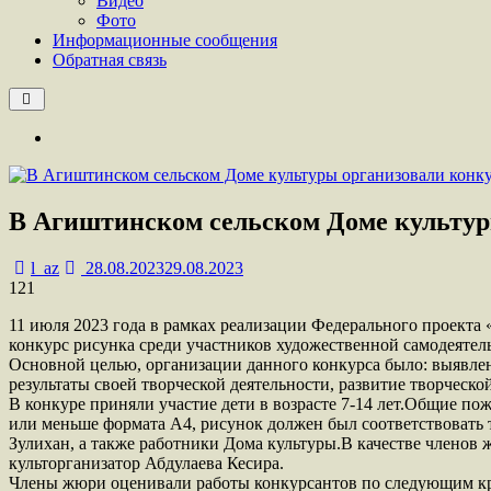
Видео
Фото
Информационные сообщения
Обратная связь
В Агиштинском сельском Доме культур
l_az
28.08.2023
29.08.2023
121
11 июля 2023 года в рамках реализации Федерального проекта
конкурс рисунка среди участников художественной самодеятел
Основной целью, организации данного конкурса было: выявлен
результаты своей творческой деятельности, развитие творческ
В конкуре приняли участие дети в возрасте 7-14 лет.Общие п
или меньше формата А4, рисунок должен был соответствовать 
Зулихан, а также работники Дома культуры.В качестве члено
культорганизатор Абдулаева Кесира.
Члены жюри оценивали работы конкурсантов по следующим кри