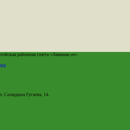
йская районная газета «Ламанан аз».
она
. Салаудина Гугаева, 14.